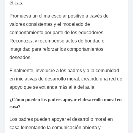
Para mejorar el desarrollo moral en entornos
escolares, emplee estrategias que fomenten la
empatía y el razonamiento ético. Implementar
programas que promuevan el aprendizaje
socioemocional puede mejorar significativamente la
salud mental y el bienestar emocional de los
estudiantes.
Fomente actividades grupales colaborativas que
permitan a los estudiantes practicar la resolución de
conflictos y la toma de perspectiva. Integre
discusiones sobre dilemas morales en el currículo,
facilitando el pensamiento crítico sobre cuestiones
éticas.
Promueva un clima escolar positivo a través de
valores consistentes y el modelado de