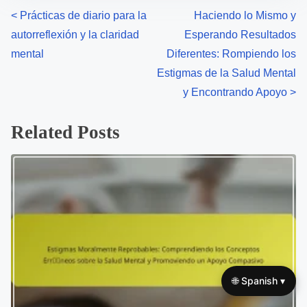
a
s
d
p
Author: Jovan Stanković
t
o
i
s
Jovan es un defensor dedicado de la salud mental de
m
t
Serbia, que se centra en crear recursos accesibles
e
o
para las personas que buscan apoyo. Con una
n
formación en psicología, su objetivo es empoderar a
:
otros a través de la educación y la participación
comunitaria.
View all posts by Jovan Stanković >
P
<
Prácticas de diario para la
Haciendo lo Mismo y
🌐 Spanish ▾
autorreflexión y la claridad
Esperando Resultados
o
mental
Diferentes: Rompiendo los