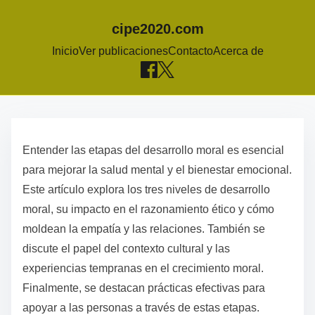
cipe2020.com
Inicio
Ver publicaciones
Contacto
Acerca de
S
k
Entender las etapas del desarrollo moral es esencial
i
para mejorar la salud mental y el bienestar emocional.
p
Este artículo explora los tres niveles de desarrollo
t
moral, su impacto en el razonamiento ético y cómo
o
moldean la empatía y las relaciones. También se
c
discute el papel del contexto cultural y las
o
experiencias tempranas en el crecimiento moral.
n
Finalmente, se destacan prácticas efectivas para
t
apoyar a las personas a través de estas etapas.