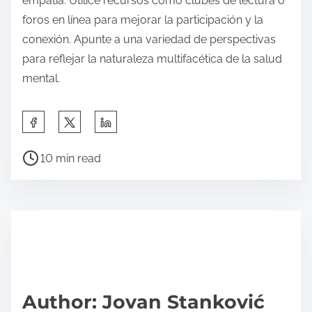
empatía. Utilice recursos como clubes de lectura o
foros en línea para mejorar la participación y la
conexión. Apunte a una variedad de perspectivas
para reflejar la naturaleza multifacética de la salud
mental.
S
h
P
a
10 min read
o
r
s
e
t
t
r
h
e
i
a
s
d
p
Author: Jovan Stanković
t