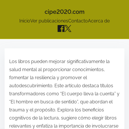
cipe2020.com
Inicio
Ver publicaciones
Contacto
Acerca de
S
k
Los libros pueden mejorar significativamente la
i
salud mental al proporcionar conocimientos,
p
fomentar la resiliencia y promover el
t
autodescubrimiento. Este artículo destaca títulos
o
transformadores como “El cuerpo lleva la cuenta” y
c
“El hombre en busca de sentido”, que abordan el
o
trauma y el propósito. Explora los beneficios
n
cognitivos de la lectura, sugiere cómo elegir libros
t
relevantes y enfatiza la importancia de involucrarse