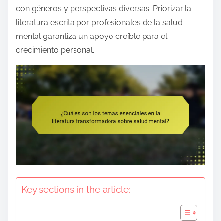
e
con géneros y perspectivas diversas. Priorizar la
n
literatura escrita por profesionales de la salud
t
mental garantiza un apoyo creíble para el
crecimiento personal.
Key sections in the article: