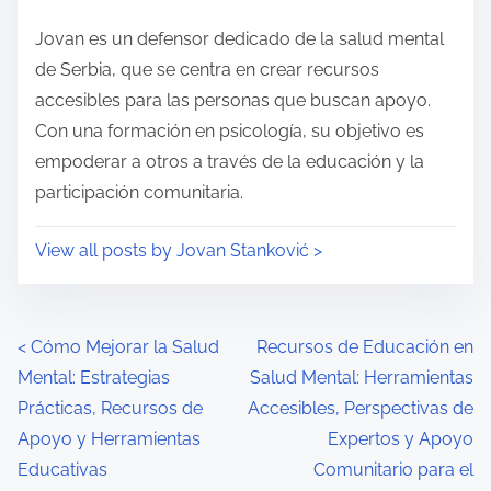
o
i
s
Jovan es un defensor dedicado de la salud mental
m
t
de Serbia, que se centra en crear recursos
e
o
accesibles para las personas que buscan apoyo.
n
Con una formación en psicología, su objetivo es
:
empoderar a otros a través de la educación y la
participación comunitaria.
View all posts by Jovan Stanković >
P
<
Cómo Mejorar la Salud
Recursos de Educación en
Mental: Estrategias
Salud Mental: Herramientas
o
Prácticas, Recursos de
Accesibles, Perspectivas de
s
Apoyo y Herramientas
Expertos y Apoyo
Educativas
Comunitario para el
t