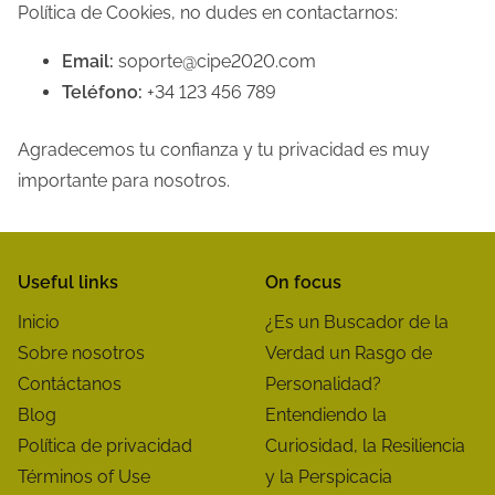
Política de Cookies, no dudes en contactarnos:
Email:
soporte@cipe2020.com
Teléfono:
+34 123 456 789
Agradecemos tu confianza y tu privacidad es muy
importante para nosotros.
Useful links
On focus
Inicio
¿Es un Buscador de la
Sobre nosotros
Verdad un Rasgo de
Contáctanos
Personalidad?
Blog
Entendiendo la
Política de privacidad
Curiosidad, la Resiliencia
Términos of Use
y la Perspicacia