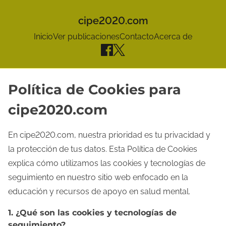
cipe2020.com
Inicio
Ver publicaciones
Contacto
Acerca de
S
Política de Cookies para
k
cipe2020.com
i
p
En cipe2020.com, nuestra prioridad es tu privacidad y
t
la protección de tus datos. Esta Política de Cookies
o
explica cómo utilizamos las cookies y tecnologías de
c
seguimiento en nuestro sitio web enfocado en la
o
educación y recursos de apoyo en salud mental.
n
1. ¿Qué son las cookies y tecnologías de
t
seguimiento?