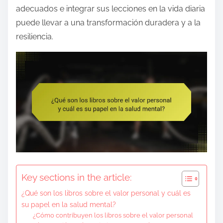
e
adecuados e integrar sus lecciones en la vida diaria
n
puede llevar a una transformación duradera y a la
t
resiliencia.
Key sections in the article:
¿Qué son los libros sobre el valor personal y cuál es
su papel en la salud mental?
¿Cómo contribuyen los libros sobre el valor personal