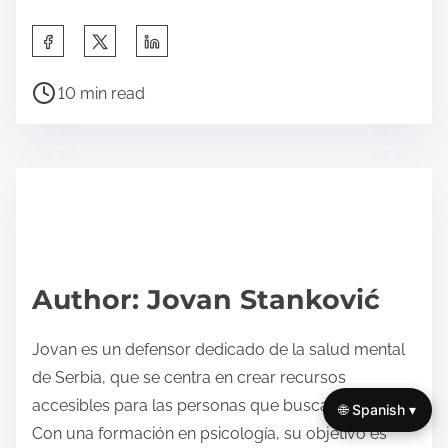
S
h
P
a
10 min read
o
r
s
e
t
t
r
h
e
i
a
s
d
p
Author: Jovan Stanković
t
o
i
s
Jovan es un defensor dedicado de la salud mental
m
t
de Serbia, que se centra en crear recursos
e
o
accesibles para las personas que buscan apoyo.
🌐 Spanish ▾
n
Con una formación en psicología, su objetivo es