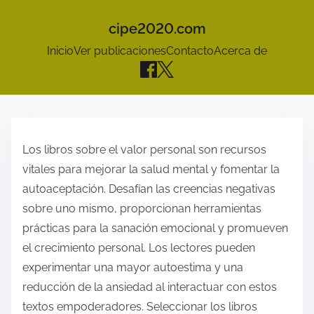
cipe2020.com
Inicio
Ver publicaciones
Contacto
Acerca de
S
k
Los libros sobre el valor personal son recursos
i
vitales para mejorar la salud mental y fomentar la
p
autoaceptación. Desafían las creencias negativas
t
sobre uno mismo, proporcionan herramientas
o
prácticas para la sanación emocional y promueven
c
el crecimiento personal. Los lectores pueden
o
experimentar una mayor autoestima y una
n
reducción de la ansiedad al interactuar con estos
t
textos empoderadores. Seleccionar los libros