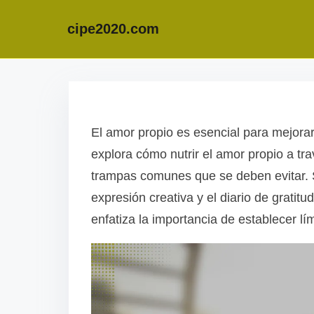
cipe2020.com
S
k
i
El amor propio es esencial para mejorar l
p
explora cómo nutrir el amor propio a tra
t
trampas comunes que se deben evitar. S
o
expresión creativa y el diario de grati
c
enfatiza la importancia de establecer l
o
n
t
e
n