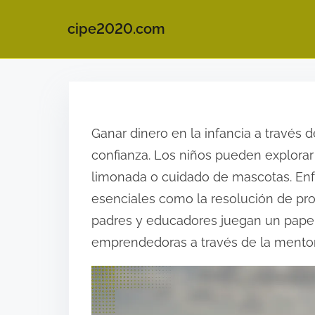
cipe2020.com
S
k
i
Ganar dinero en la infancia a través 
p
confianza. Los niños pueden explora
t
limonada o cuidado de mascotas. Enfr
o
esenciales como la resolución de prob
c
padres y educadores juegan un papel 
o
emprendedoras a través de la mentorí
n
t
e
n