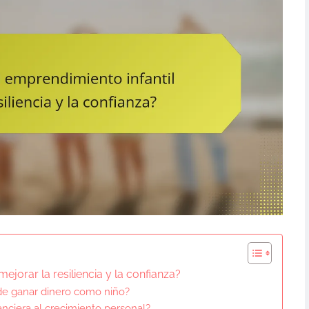
jorar la resiliencia y la confianza?
 de ganar dinero como niño?
nciera al crecimiento personal?