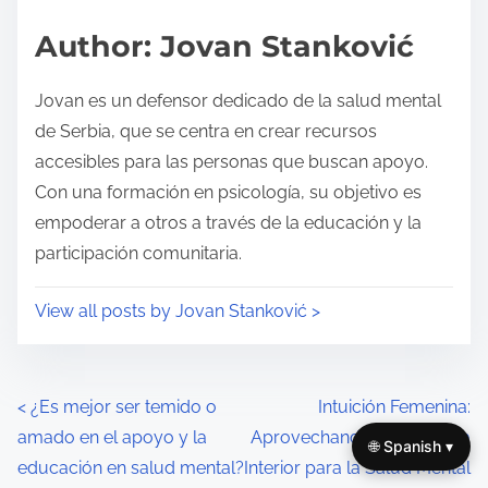
s
d
p
Author: Jovan Stanković
t
o
i
s
Jovan es un defensor dedicado de la salud mental
m
t
de Serbia, que se centra en crear recursos
e
o
accesibles para las personas que buscan apoyo.
n
Con una formación en psicología, su objetivo es
:
empoderar a otros a través de la educación y la
participación comunitaria.
View all posts by Jovan Stanković >
P
<
¿Es mejor ser temido o
Intuición Femenina:
amado en el apoyo y la
Aprovechando la Sabiduría
🌐 Spanish ▾
o
educación en salud mental?
Interior para la Salud Mental