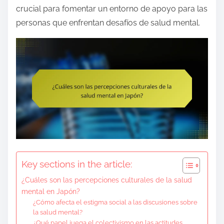
e
crucial para fomentar un entorno de apoyo para las
n
personas que enfrentan desafíos de salud mental.
t
Key sections in the article:
¿Cuáles son las percepciones culturales de la salud
mental en Japón?
¿Cómo afecta el estigma social a las discusiones sobre
la salud mental?
¿Qué papel juega el colectivismo en las actitudes