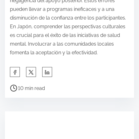
negligencia del apoyo posterior. Estos errores
pueden llevar a programas ineficaces y a una
disminución de la confianza entre los participantes.
En Japón, comprender las perspectivas culturales
es crucial para el éxito de las iniciativas de salud
mental. Involucrar a las comunidades locales
fomenta la aceptación y la efectividad.
S
h
P
a
10 min read
o
r
s
e
t
t
r
h
e
i
a