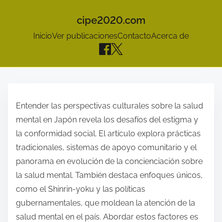
cipe2020.com
Inicio
Ver publicaciones
Contacto
Acerca de
S
k
Entender las perspectivas culturales sobre la salud
i
mental en Japón revela los desafíos del estigma y
p
la conformidad social. El artículo explora prácticas
t
tradicionales, sistemas de apoyo comunitario y el
o
panorama en evolución de la concienciación sobre
c
la salud mental. También destaca enfoques únicos,
o
como el Shinrin-yoku y las políticas
n
gubernamentales, que moldean la atención de la
t
salud mental en el país. Abordar estos factores es